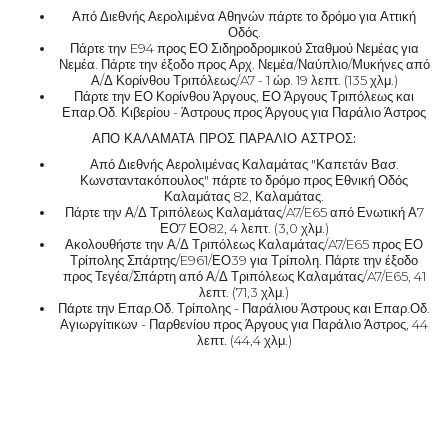
Από Διεθνής Αερολιμένα Αθηνών πάρτε το δρόμο για Αττική
Οδός.
Πάρτε την E94 προς ΕΟ Σιδηροδρομικού Σταθμού Νεμέας για
Νεμέα. Πάρτε την έξοδο προς Αρχ. Νεμέα/Ναύπλιο/Μυκήνες από
Α/Δ Κορίνθου Τριπόλεως/A7 - 1 ώρ. 19 λεπτ. (135 χλμ.)
Πάρτε την ΕΟ Κορίνθου Άργους, ΕΟ Άργους Τριπόλεως και
Επαρ.Οδ. Κιβερίου - Άστρους προς Άργους για Παράλιο Άστρος
ΑΠΟ ΚΑΛΑΜΑΤΑ ΠΡΟΣ ΠΑΡΑΛΙΟ ΑΣΤΡΟΣ:
Από Διεθνής Αερολιμένας Καλαμάτας "Καπετάν Βασ.
Κωνσταντακόπουλος" πάρτε το δρόμο προς Εθνική Οδός
Καλαμάτας 82, Καλαμάτας.
Πάρτε την Α/Δ Τριπόλεως Καλαμάτας/A7/E65 από Ενωτική Α7
ΕΟ7 ΕΟ82, 4 λεπτ. (3,0 χλμ.)
Ακολουθήστε την Α/Δ Τριπόλεως Καλαμάτας/A7/E65 προς ΕΟ
Τρίπολης Σπάρτης/E961/ΕΟ39 για Τρίπολη. Πάρτε την έξοδο
προς Τεγέα/Σπάρτη από Α/Δ Τριπόλεως Καλαμάτας/A7/E65, 41
λεπτ. (71,3 χλμ.)
Πάρτε την Επαρ.Οδ. Τρίπολης - Παράλιου Άστρους και Επαρ.Οδ.
Αγιωργίτικων - Παρθενίου προς Άργους για Παράλιο Άστρος, 44
λεπτ. (44,4 χλμ.)