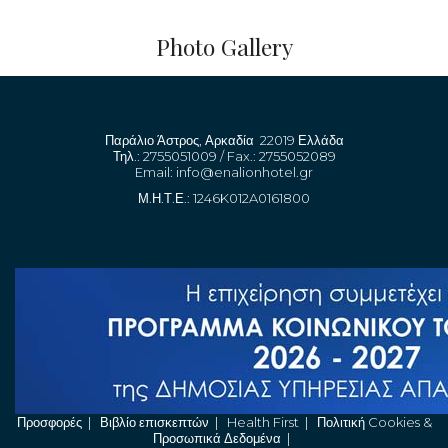
Photo Gallery
Παράλιο Άστρος, Αρκαδία 22019 Ελλάδα
Τηλ.: 2755051009 / Fax.: 2755052089
Email:
info@enalionhotel.gr
Μ.Η.Τ.Ε.: 1246K012A0161800
Προσφορές
|
Βιβλίο επισκεπτών
|
Health First
|
Πολιτική Cookies &
Προσωπικά Δεδομένα
|