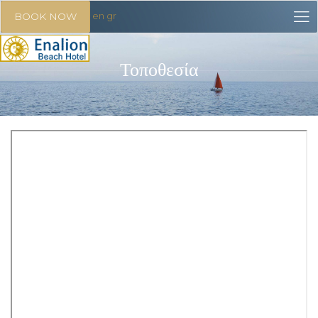
en
gr
BOOK NOW
Τοποθεσία