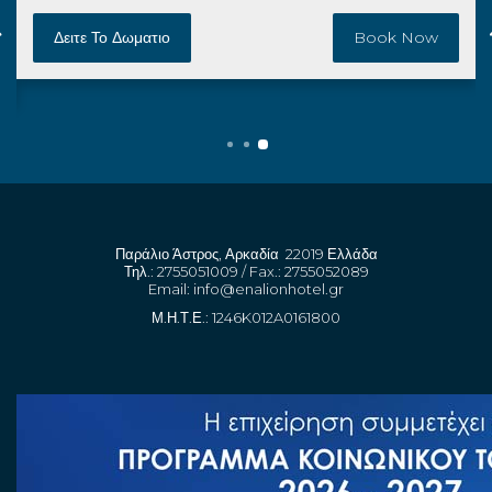
Δειτε Το Δωματιο
Book Now
Παράλιο Άστρος, Αρκαδία 22019 Ελλάδα
Τηλ.: 2755051009 / Fax.: 2755052089
Email:
info@enalionhotel.gr
Μ.Η.Τ.Ε.: 1246K012A0161800