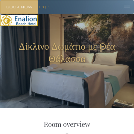
en
gr
BOOK NOW
Δίκλινο Δωμάτιο με Θέα
Θάλασσα
Room overview