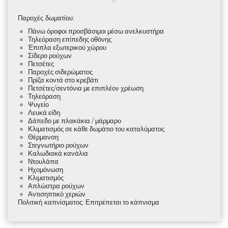
Παροχές δωματίου
:
Πάνω όροφοι προσβάσιμοι μέσω ανελκυστήρα
Τηλεόραση επίπεδης οθόνης
Έπιπλα εξωτερικού χώρου
Σίδερο ρούχων
Πετσέτες
Παροχές σιδερώματος
Πρίζα κοντά στο κρεβάτι
Πετσέτες/σεντόνια με επιπλέον χρέωση
Τηλεόραση
Ψυγείο
Λευκά είδη
Δάπεδο με πλακάκια / μάρμαρο
Κλιματισμός σε κάθε δωμάτιο του καταλύματος
Θέρμανση
Στεγνωτήριο ρούχων
Καλωδιακά κανάλια
Ντουλάπα
Ηχομόνωση
Κλιματισμός
Απλώστρα ρούχων
Αντισηπτικό χεριών
Πολιτική καπνίσματος
: Επιτρέπεται το κάπνισμα