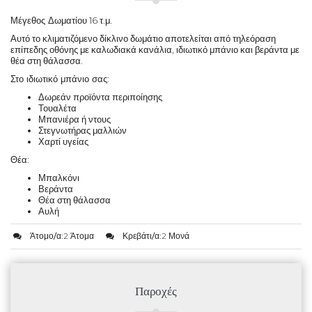
Μέγεθος Δωματίου
16 τ.μ.
Αυτό το κλιματιζόμενο δίκλινο δωμάτιο αποτελείται από τηλεόραση
επίπεδης οθόνης με καλωδιακά κανάλια, ιδιωτικό μπάνιο και βεράντα με
θέα στη θάλασσα.
Στο ιδιωτικό μπάνιο σας
:
Δωρεάν προϊόντα περιποίησης
Τουαλέτα
Μπανιέρα ή ντους
Στεγνωτήρας μαλλιών
Χαρτί υγείας
Θέα
:
Μπαλκόνι
Βεράντα
Θέα στη θάλασσα
Αυλή
Άτομο/α:
2 Άτομα
Κρεβάτι/α:
2 Μονά
Παροχές