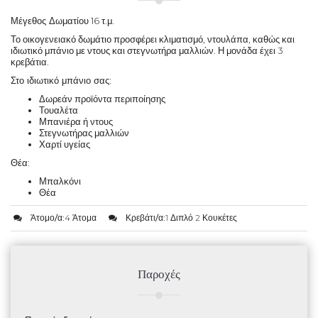
Μέγεθος Δωματίου
16 τ.μ.
Το οικογενειακό δωμάτιο προσφέρει κλιματισμό, ντουλάπα, καθώς και
ιδιωτικό μπάνιο με ντους και στεγνωτήρα μαλλιών. Η μονάδα έχει 3
κρεβάτια.
Στο ιδιωτικό μπάνιο σας
:
Δωρεάν προϊόντα περιποίησης
Τουαλέτα
Μπανιέρα ή ντους
Στεγνωτήρας μαλλιών
Χαρτί υγείας
Θέα
:
Μπαλκόνι
Θέα
Άτομο/α:
4 Άτομα
Κρεβάτι/α:
1 Διπλό 2 Κουκέτες
Παροχές