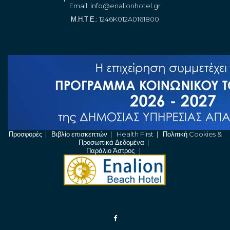
Email:
info@enalionhotel.gr
Μ.Η.Τ.Ε.: 1246K012A0161800
Προσφορές
|
Βιβλίο επισκεπτών
|
Health First
|
Πολιτική Cookies &
Προσωπικά Δεδομένα
|
Παράλιο Άστρος
|