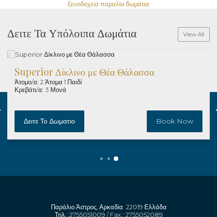
Δειτε Τα Υπόλοιπα Δωμάτια
View All
Superior Δίκλινο με Θέα Θάλασσα
Άτομο/α: 2 Άτομα 1 Παιδί
Κρεβάτι/α: 3 Μονά
Δειτε Το Δωματιο
Book Now
Παράλιο Άστρος, Αρκαδία 22019 Ελλάδα
Τηλ.: 2755051009 / Fax.: 2755052089