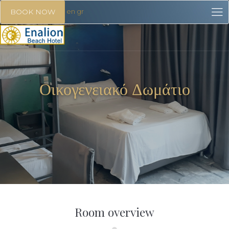
en
gr
BOOK NOW
Οικογενειακό Δωμάτιο
Room overview