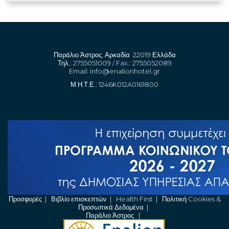
Παράλιο Άστρος, Αρκαδία 22019 Ελλάδα
Τηλ.: 2755051009 / Fax.: 2755052089
Email:
info@enalionhotel.gr
Μ.Η.Τ.Ε.: 1246K012A0161800
Προσφορές
|
Βιβλίο επισκεπτών
|
Health First
|
Πολιτική Cookies &
Προσωπικά Δεδομένα
|
Παράλιο Άστρος
|